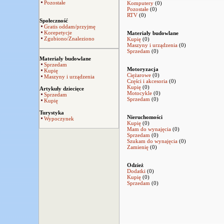
Pozostałe
Komputery
(0)
Pozostałe
(0)
RTV
(0)
Społeczność
Gratis oddam/przyjmę
Korepetycje
Materiały budowlane
Zgubiono/Znaleziono
Kupię
(0)
Maszyny i urządzenia
(0)
Sprzedam
(0)
Materialy budowlane
Sprzedam
Motoryzacja
Kupię
Ciężarowe
(0)
Maszyny i urządzenia
Części i akcesoria
(0)
Kupię
(0)
Artykuły dziecięce
Motocykle
(0)
Sprzedam
Sprzedam
(0)
Kupię
Turystyka
Nieruchomości
Wypoczynek
Kupię
(0)
Mam do wynajęcia
(0)
Sprzedam
(0)
Szukam do wynajęcia
(0)
Zamienię
(0)
Odzież
Dodatki
(0)
Kupię
(0)
Sprzedam
(0)