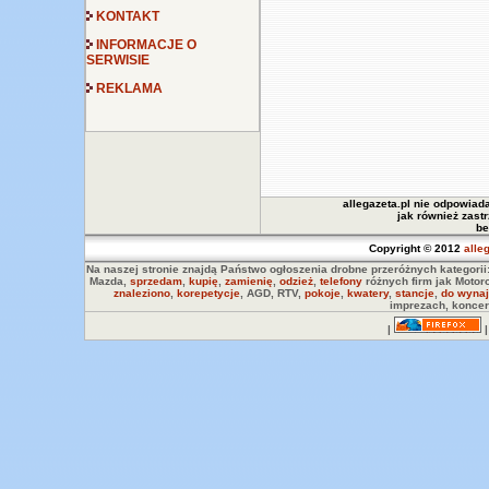
KONTAKT
INFORMACJE O
SERWISIE
REKLAMA
allegazeta.pl nie odpowiada
jak również zast
be
Copyright © 2012
alle
Na naszej stronie znajdą Państwo ogłoszenia drobne przeróżnych kategorii
Mazda,
sprzedam
,
kupię
,
zamienię
,
odzież
,
telefony
różnych firm jak Motor
znaleziono
,
korepetycje
, AGD, RTV,
pokoje
,
kwatery
,
stancje
,
do wynaj
imprezach, koncer
|