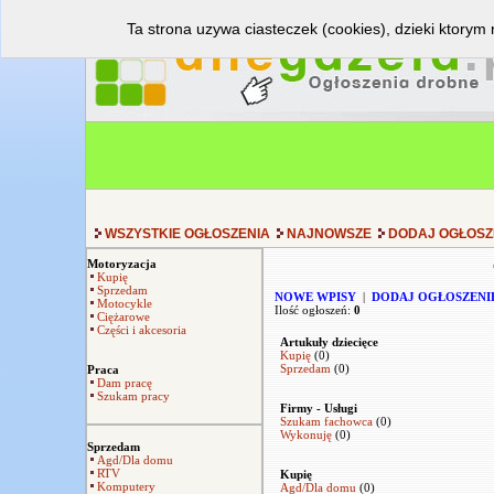
Ta strona uzywa ciasteczek (cookies), dzieki ktorym 
WSZYSTKIE OGŁOSZENIA
NAJNOWSZE
DODAJ OGŁOSZ
Motoryzacja
Kupię
Sprzedam
NOWE WPISY
|
DODAJ OGŁOSZENI
Motocykle
Ilość ogłoszeń:
0
Ciężarowe
Części i akcesoria
Artukuły dziecięce
Kupię
(0)
Sprzedam
(0)
Praca
Dam pracę
Szukam pracy
Firmy - Usługi
Szukam fachowca
(0)
Wykonuję
(0)
Sprzedam
Agd/Dla domu
RTV
Kupię
Komputery
Agd/Dla domu
(0)